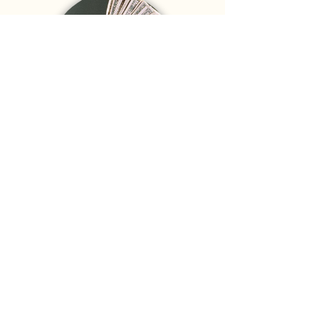
港口仓储
从事散杂货仓储、装卸业务。自有2个万吨级泊位码头，岸
线300米，配备了3台25吨门座式起重机，堆场面积25万
㎡。
了解更多